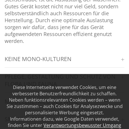
Gutes Gerät kostet nicht nur viel Geld, sondern
selbstverständlich auch Ressourcen für die
Herstellung. Durch eine optimale Auslastung
sorgen wir dafür, dass jene für das Gerät
aufgewendeten Ressourcen effizient genutzt
werden.
KEINE MONO-KULTUREN
PFLEGE, GESTALTUNG UND SCHUTZ VON
FLORA UND FAUNA
Diese Internetseite verwendet Cookies, um eine
verbesserte Benutzerfreundlichkeit zu schaffen.
Neben funktionsrelevanten Cookies werden – wenn
MODELLBETRIEB DES WRRL
Sie zustimmen – auch Cookies für Analysezwecke und
personalisierte Werbung eingesetzt.
SMART FARMING
Informationen dazu, wie Google Daten verwendet,
finden Sie unter
Verantwortungsbewusster Umgang